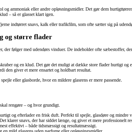
l og ammoniak eller andre opløsningsmidler. Det gør dem hurtigttørrende 
lud – så er glasset klart igen.
erne indtørret snavs, kalk eller trafikfilm, som ofte sætter sig på udendø
 og større flader
r, der følger med udendørs vinduer. De indeholder ofte sæbestoffer, der o
ber og en klud. Det gør det muligt at dække store flader hurtigt og eff
di den giver et mere ensartet og holdbart resultat.
spejle eller glasborde, hvor en mildere glasrens er mere passende.
kal rengøre – og hvor grundigt.
rtigt og efterlader en frisk duft. Perfekt til spejle, glasdøre og mindre 
 klarer snavs, der har siddet længe, og giver et mere professionelt res
est effektivt – både tidsmæssigt og resultatmæssigt.
n mild glasrens uden parfume eller opløsningsmidler.