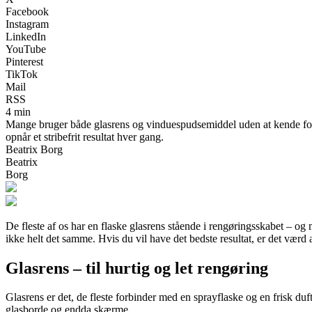
Facebook
Instagram
LinkedIn
YouTube
Pinterest
TikTok
Mail
RSS
4 min
Mange bruger både glasrens og vinduespudsemiddel uden at kende forsk
opnår et stribefrit resultat hver gang.
Beatrix Borg
Beatrix
Borg
De fleste af os har en flaske glasrens stående i rengøringsskabet – o
ikke helt det samme. Hvis du vil have det bedste resultat, er det værd
Glasrens – til hurtig og let rengøring
Glasrens er det, de fleste forbinder med en sprayflaske og en frisk duft.
glasborde og endda skærme.