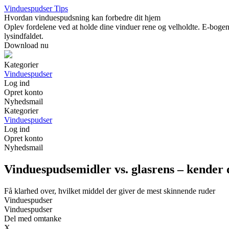
Vinduespudser Tips
Hvordan vinduespudsning kan forbedre dit hjem
Oplev fordelene ved at holde dine vinduer rene og velholdte. E-boge
lysindfaldet.
Download nu
Kategorier
Vinduespudser
Log ind
Opret konto
Nyhedsmail
Kategorier
Vinduespudser
Log ind
Opret konto
Nyhedsmail
Vinduespudsemidler vs. glasrens – kender d
Få klarhed over, hvilket middel der giver de mest skinnende ruder
Vinduespudser
Vinduespudser
Del med omtanke
X