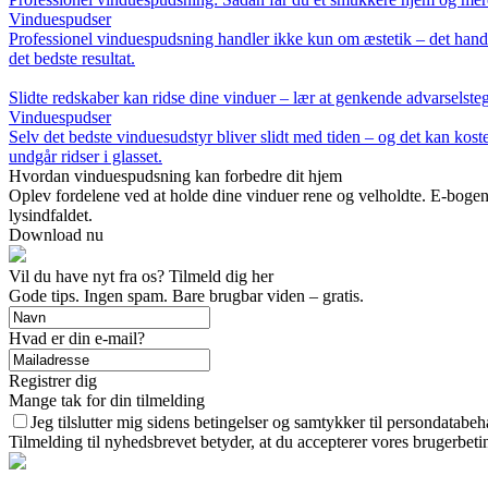
Vinduespudser
Professionel vinduespudsning handler ikke kun om æstetik – det handl
det bedste resultat.
Slidte redskaber kan ridse dine vinduer – lær at genkende advarselsteg
Vinduespudser
Selv det bedste vinduesudstyr bliver slidt med tiden – og det kan koste
undgår ridser i glasset.
Hvordan vinduespudsning kan forbedre dit hjem
Oplev fordelene ved at holde dine vinduer rene og velholdte. E-boge
lysindfaldet.
Download nu
Vil du have nyt fra os? Tilmeld dig her
Gode tips. Ingen spam. Bare brugbar viden – gratis.
Hvad er din e-mail?
Registrer dig
Mange tak for din tilmelding
Jeg tilslutter mig sidens betingelser og samtykker til persondatabeh
Tilmelding til nyhedsbrevet betyder, at du accepterer vores brugerbet