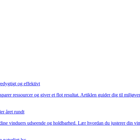
edygtigt og effektivt
rer ressourcer og giver et flot resultat. Artiklen guider dig til miljøv
er året rundt
 dine vinduers udseende og holdbarhed. Lær hvordan du justerer din vind
naturligt lys