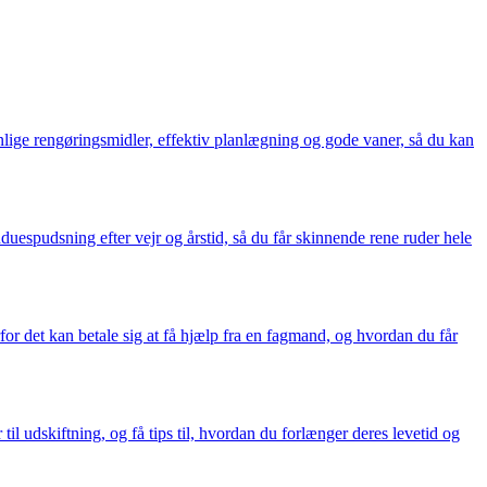
enlige rengøringsmidler, effektiv planlægning og gode vaner, så du kan
uespudsning efter vejr og årstid, så du får skinnende rene ruder hele
r det kan betale sig at få hjælp fra en fagmand, og hvordan du får
il udskiftning, og få tips til, hvordan du forlænger deres levetid og