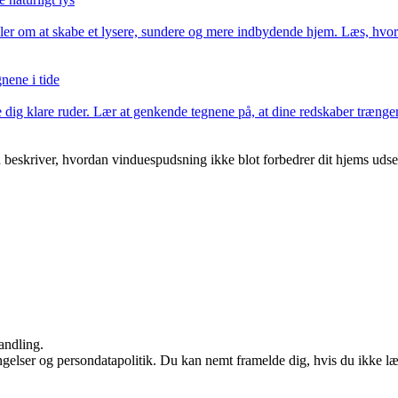
er om at skabe et lysere, sundere og mere indbydende hjem. Læs, hvorfo
nene i tide
 dig klare ruder. Lær at genkende tegnene på, at dine redskaber trænger t
n beskriver, hvordan vinduespudsning ikke blot forbedrer dit hjems ud
andling.
ingelser og persondatapolitik. Du kan nemt framelde dig, hvis du ikke l