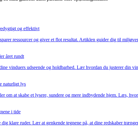
edygtigt og effektivt
rer ressourcer og giver et flot resultat. Artiklen guider dig til miljøv
er året rundt
 dine vinduers udseende og holdbarhed. Lær hvordan du justerer din vind
naturligt lys
er om at skabe et lysere, sundere og mere indbydende hjem. Læs, hvorfo
nene i tide
 dig klare ruder. Lær at genkende tegnene på, at dine redskaber trænger t