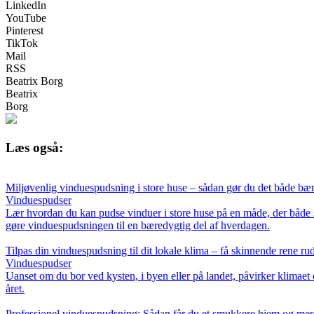
LinkedIn
YouTube
Pinterest
TikTok
Mail
RSS
Beatrix Borg
Beatrix
Borg
Læs også:
Miljøvenlig vinduespudsning i store huse – sådan gør du det både bær
Vinduespudser
Lær hvordan du kan pudse vinduer i store huse på en måde, der både spa
gøre vinduespudsningen til en bæredygtig del af hverdagen.
Tilpas din vinduespudsning til dit lokale klima – få skinnende rene rud
Vinduespudser
Uanset om du bor ved kysten, i byen eller på landet, påvirker klimaet
året.
Professionel vinduespudsning: Sådan får du et smukkere hjem og mere 