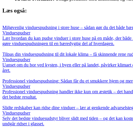
Læs også:
Miljøvenlig vinduespudsning i store huse – sådan gør du det både bær
Vinduespudser
Lær hvordan du kan pudse vinduer i store huse på en måde, der både spa
gøre vinduespudsningen til en bæredygtig del af hverdagen.
Tilpas din vinduespudsning til dit lokale klima – få skinnende rene rud
Vinduespudser
Uanset om du bor ved kysten, i byen eller på landet, påvirker klimaet
året.
Professionel vinduespudsning: Sådan får du et smukkere hjem og mere 
Vinduespudser
Professionel vinduespudsning handler ikke kun om æstetik – det handl
det bedste resultat.
Slidte redskaber kan ridse dine vinduer – lær at genkende advarselsteg
Vinduespudser
Selv det bedste vinduesudstyr bliver slidt med tiden – og det kan koste
undgår ridser i glasset.