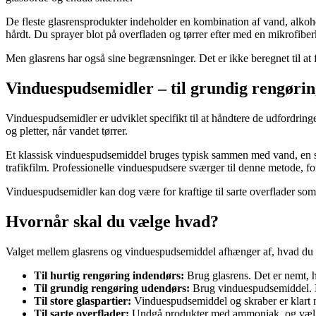
De fleste glasrensprodukter indeholder en kombination af vand, alkoho
hårdt. Du sprayer blot på overfladen og tørrer efter med en mikrofiberk
Men glasrens har også sine begrænsninger. Det er ikke beregnet til at fj
Vinduespudsemidler – til grundig rengøring
Vinduespudsemidler er udviklet specifikt til at håndtere de udfordringe
og pletter, når vandet tørrer.
Et klassisk vinduespudsemiddel bruges typisk sammen med vand, en skra
trafikfilm. Professionelle vinduespudsere sværger til denne metode, for
Vinduespudsemidler kan dog være for kraftige til sarte overflader som 
Hvornår skal du vælge hvad?
Valget mellem glasrens og vinduespudsemiddel afhænger af, hvad du s
Til hurtig rengøring indendørs:
Brug glasrens. Det er nemt, hu
Til grundig rengøring udendørs:
Brug vinduespudsemiddel. Det
Til store glaspartier:
Vinduespudsemiddel og skraber er klart m
Til sarte overflader:
Undgå produkter med ammoniak, og vælg e