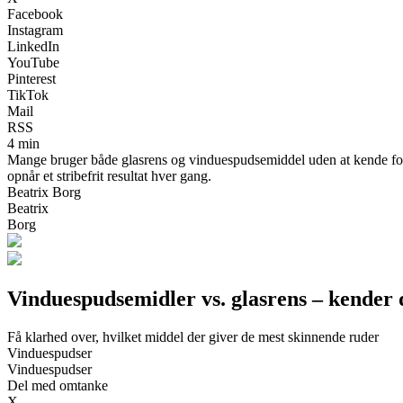
Facebook
Instagram
LinkedIn
YouTube
Pinterest
TikTok
Mail
RSS
4 min
Mange bruger både glasrens og vinduespudsemiddel uden at kende forsk
opnår et stribefrit resultat hver gang.
Beatrix Borg
Beatrix
Borg
Vinduespudsemidler vs. glasrens – kender d
Få klarhed over, hvilket middel der giver de mest skinnende ruder
Vinduespudser
Vinduespudser
Del med omtanke
X