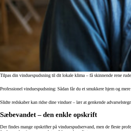
Tilpas din vinduespudsning til dit lokale klima – få skinnende rene rude
Professionel vinduespudsning: Sådan får du et smukkere hjem og mere n
Slidte redskaber kan ridse dine vinduer – lær at genkende advarselstegn
Sæbevandet – den enkle opskrift
Der findes mange opskrifter på vinduespudservand, men de fleste profess