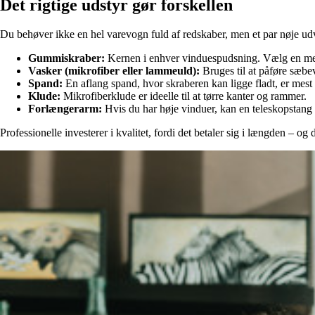
Det rigtige udstyr gør forskellen
Du behøver ikke en hel varevogn fuld af redskaber, men et par nøje udv
Gummiskraber:
Kernen i enhver vinduespudsning. Vælg en med u
Vasker (mikrofiber eller lammeuld):
Bruges til at påføre sæbe
Spand:
En aflang spand, hvor skraberen kan ligge fladt, er mest 
Klude:
Mikrofiberklude er ideelle til at tørre kanter og rammer.
Forlængerarm:
Hvis du har høje vinduer, kan en teleskopstang 
Professionelle investerer i kvalitet, fordi det betaler sig i længden – o