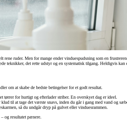
 helt rene ruder. Men for mange ender vinduespudsning som en frustreren
e teknikker, det rette udstyr og en systematisk tilgang. Heldigvis kan 
ler om at skabe de bedste betingelser for et godt resultat.
 tørrer for hurtigt og efterlader striber. En overskyet dag er ideel.
r klud til at tage det værste snavs, inden du går i gang med vand og sæb
eskarmen, så du undgår dryp på gulvet eller vinduesrammen.
e – og resultatet pænere.