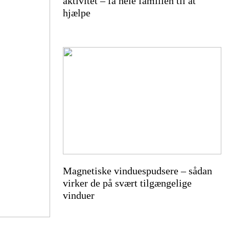
aktivitet – få hele familien til at
hjælpe
Magnetiske vinduespudsere – sådan
virker de på svært tilgængelige
unkt til
vinduer