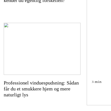
kender du egentlig forskellen?
t
d
i
n
e
v
i
n
d
u
e
r
3 min
Professionel vinduespudsning: Sådan
t
får du et smukkere hjem og mere
Forårsre
i
naturligt lys
en grun
l
a