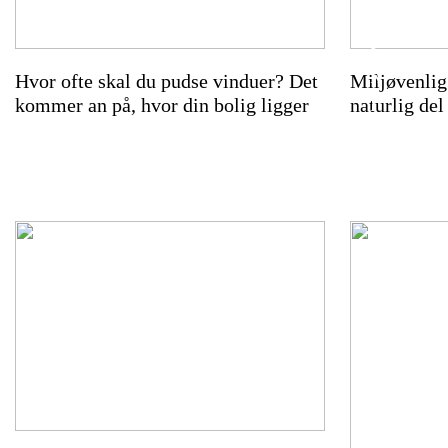
e
s
k
Hvor ofte skal du pudse vinduer? Det
Miljøvenlig
i
kommer an på, hvor din bolig ligger
naturlig de
d
t
e