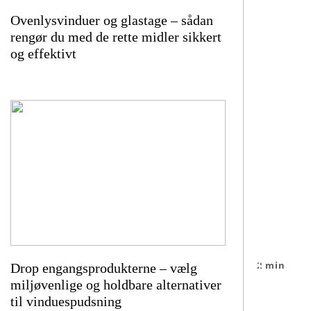
Ovenlysvinduer og glastage – sådan
rengør du med de rette midler sikkert
og effektivt
E
2 min
Drop engangsprodukterne – vælg
f
miljøvenlige og holdbare alternativer
Bor du t
til vinduespudsning
t
vindues