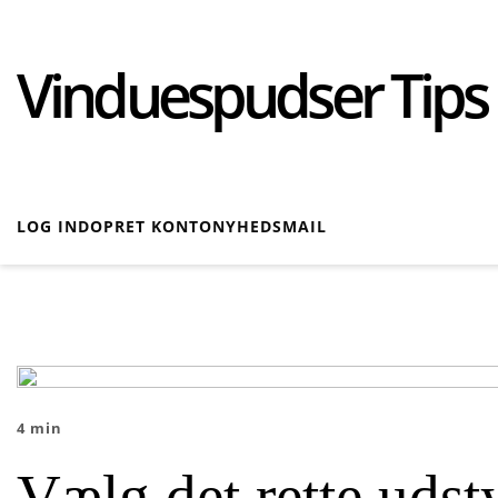
Vinduespudser Tips
LOG IND
OPRET KONTO
NYHEDSMAIL
4 min
Vælg det rette udst