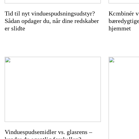
s
Tid til nyt vinduespudsningsudstyr?
Kombinér v
t
Sådan opdager du, når dine redskaber
bæredygtige
–
er slidte
hjemmet
s
å
d
a
n
f
å
r
v
e
j
r
Vinduespudsemidler vs. glasrens –
e