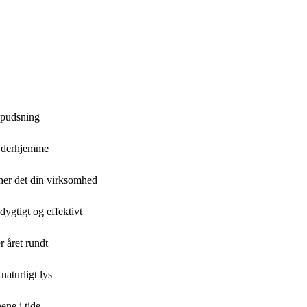
espudsning
g derhjemme
ner det din virksomhed
ygtigt og effektivt
r året rundt
aturligt lys
ene i tide