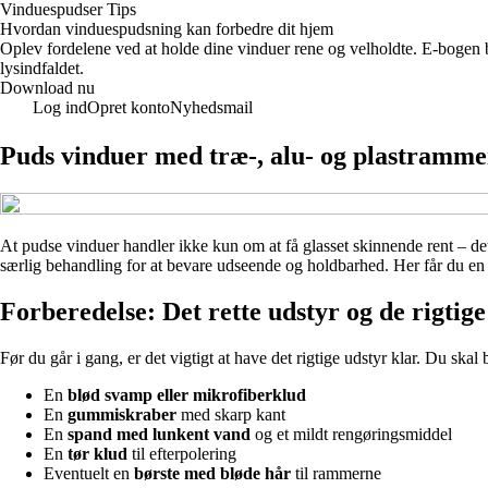
Vinduespudser Tips
Hvordan vinduespudsning kan forbedre dit hjem
Oplev fordelene ved at holde dine vinduer rene og velholdte. E-bogen 
lysindfaldet.
Download nu
Log ind
Opret konto
Nyhedsmail
Puds vinduer med træ-, alu- og plastramme
At pudse vinduer handler ikke kun om at få glasset skinnende rent – d
særlig behandling for at bevare udseende og holdbarhed. Her får du en p
Forberedelse: Det rette udstyr og de rigtig
Før du går i gang, er det vigtigt at have det rigtige udstyr klar. Du skal 
En
blød svamp eller mikrofiberklud
En
gummiskraber
med skarp kant
En
spand med lunkent vand
og et mildt rengøringsmiddel
En
tør klud
til efterpolering
Eventuelt en
børste med bløde hår
til rammerne