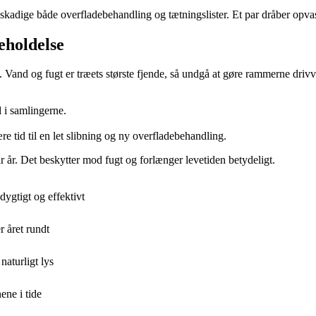
kadige både overfladebehandling og tætningslister. Et par dråber opva
eholdelse
Vand og fugt er træets største fjende, så undgå at gøre rammerne driv
 i samlingerne.
re tid til en let slibning og ny overfladebehandling.
r år. Det beskytter mod fugt og forlænger levetiden betydeligt.
ygtigt og effektivt
r året rundt
aturligt lys
ene i tide