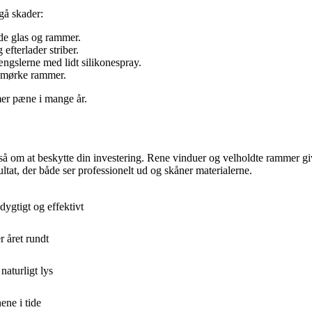
gå skader:
de glas og rammer.
 efterlader striber.
ngslerne med lidt silikonespray.
å mørke rammer.
er pæne i mange år.
så om at beskytte din investering. Rene vinduer og velholdte rammer gi
ltat, der både ser professionelt ud og skåner materialerne.
ygtigt og effektivt
r året rundt
aturligt lys
ene i tide