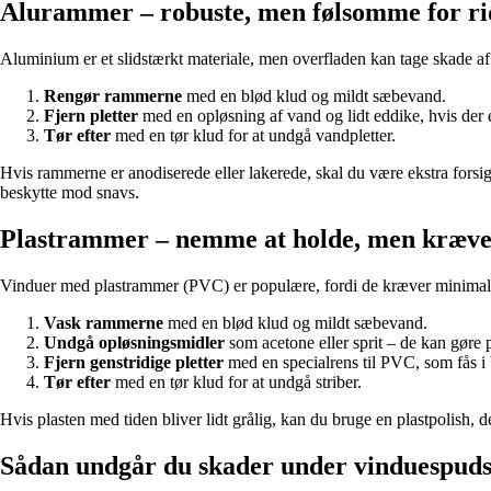
Alurammer – robuste, men følsomme for ri
Aluminium er et slidstærkt materiale, men overfladen kan tage skade af 
Rengør rammerne
med en blød klud og mildt sæbevand.
Fjern pletter
med en opløsning af vand og lidt eddike, hvis der er
Tør efter
med en tør klud for at undgå vandpletter.
Hvis rammerne er anodiserede eller lakerede, skal du være ekstra forsig
beskytte mod snavs.
Plastrammer – nemme at holde, men kræv
Vinduer med plastrammer (PVC) er populære, fordi de kræver minimal v
Vask rammerne
med en blød klud og mildt sæbevand.
Undgå opløsningsmidler
som acetone eller sprit – de kan gøre p
Fjern genstridige pletter
med en specialrens til PVC, som fås 
Tør efter
med en tør klud for at undgå striber.
Hvis plasten med tiden bliver lidt grålig, kan du bruge en plastpolish, 
Sådan undgår du skader under vinduespud