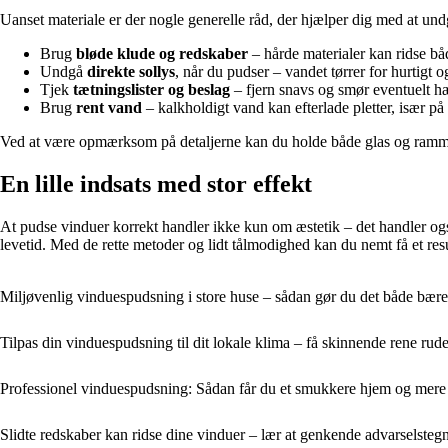
Uanset materiale er der nogle generelle råd, der hjælper dig med at und
Brug
bløde klude og redskaber
– hårde materialer kan ridse bå
Undgå
direkte sollys
, når du pudser – vandet tørrer for hurtigt og
Tjek
tætningslister og beslag
– fjern snavs og smør eventuelt hæ
Brug
rent vand
– kalkholdigt vand kan efterlade pletter, især p
Ved at være opmærksom på detaljerne kan du holde både glas og ramm
En lille indsats med stor effekt
At pudse vinduer korrekt handler ikke kun om æstetik – det handler og
levetid. Med de rette metoder og lidt tålmodighed kan du nemt få et resu
Miljøvenlig vinduespudsning i store huse – sådan gør du det både bæred
Tilpas din vinduespudsning til dit lokale klima – få skinnende rene rude
Professionel vinduespudsning: Sådan får du et smukkere hjem og mere n
Slidte redskaber kan ridse dine vinduer – lær at genkende advarselstegn