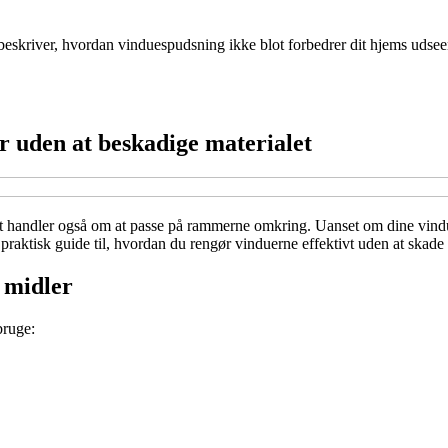
beskriver, hvordan vinduespudsning ikke blot forbedrer dit hjems udse
r uden at beskadige materialet
et handler også om at passe på rammerne omkring. Uanset om dine vindu
raktisk guide til, hvordan du rengør vinduerne effektivt uden at skade 
e midler
bruge: