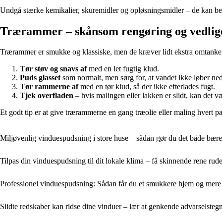
Undgå stærke kemikalier, skuremidler og opløsningsmidler – de kan bes
Trærammer – skånsom rengøring og vedlig
Trærammer er smukke og klassiske, men de kræver lidt ekstra omtanke. 
Tør støv og snavs af
med en let fugtig klud.
Puds glasset
som normalt, men sørg for, at vandet ikke løber ned
Tør rammerne af
med en tør klud, så der ikke efterlades fugt.
Tjek overfladen
– hvis malingen eller lakken er slidt, kan det væ
Et godt tip er at give trærammerne en gang træolie eller maling hvert pa
Miljøvenlig vinduespudsning i store huse – sådan gør du det både bæred
Tilpas din vinduespudsning til dit lokale klima – få skinnende rene rude
Professionel vinduespudsning: Sådan får du et smukkere hjem og mere n
Slidte redskaber kan ridse dine vinduer – lær at genkende advarselstegn