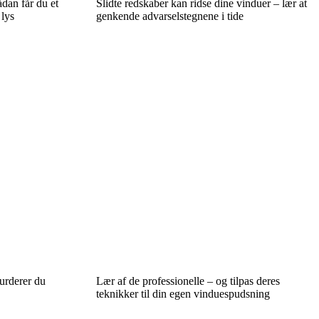
dan får du et
Slidte redskaber kan ridse dine vinduer – lær at
 lys
genkende advarselstegnene i tide
vurderer du
Lær af de professionelle – og tilpas deres
teknikker til din egen vinduespudsning