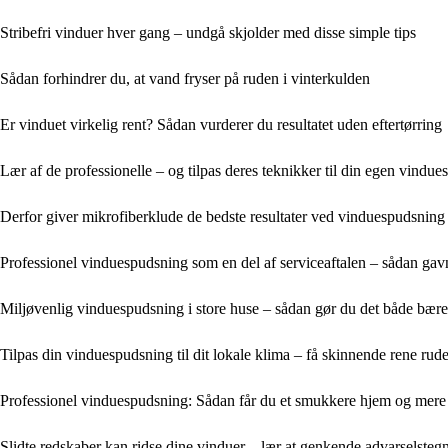
Stribefri vinduer hver gang – undgå skjolder med disse simple tips
Sådan forhindrer du, at vand fryser på ruden i vinterkulden
Er vinduet virkelig rent? Sådan vurderer du resultatet uden eftertørring
Lær af de professionelle – og tilpas deres teknikker til din egen vindu
Derfor giver mikrofiberklude de bedste resultater ved vinduespudsnin
Professionel vinduespudsning som en del af serviceaftalen – sådan gav
Miljøvenlig vinduespudsning i store huse – sådan gør du det både bæred
Tilpas din vinduespudsning til dit lokale klima – få skinnende rene rude
Professionel vinduespudsning: Sådan får du et smukkere hjem og mere n
Slidte redskaber kan ridse dine vinduer – lær at genkende advarselstegn