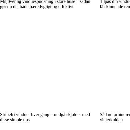
Miljøvenlig vinduespudsning i store huse – sådan
Tilpas din vindu
gør du det både bæredygtigt og effektivt
få skinnende ren
Stribefri vinduer hver gang – undgå skjolder med
Sådan forhindrer
disse simple tips
vinterkulden