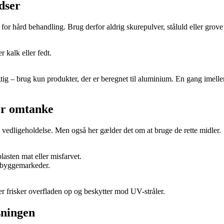
dser
for hård behandling. Brug derfor aldrig skurepulver, ståluld eller grov
 kalk eller fedt.
tig – brug kun produkter, der er beregnet til aluminium. En gang imelle
er omtanke
edligeholdelse. Men også her gælder det om at bruge de rette midler.
lasten mat eller misfarvet.
i byggemarkeder.
der frisker overfladen op og beskytter mod UV-stråler.
sningen