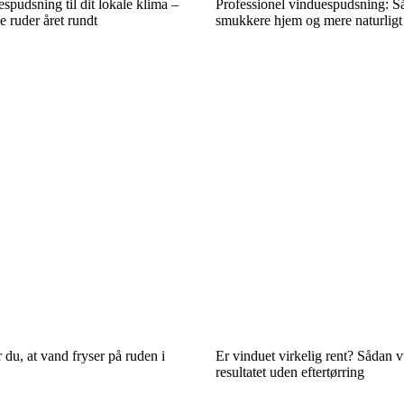
espudsning til dit lokale klima –
Professionel vinduespudsning: Så
e ruder året rundt
smukkere hjem og mere naturligt
 du, at vand fryser på ruden i
Er vinduet virkelig rent? Sådan 
resultatet uden eftertørring