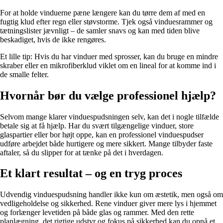
For at holde vinduerne pæne længere kan du tørre dem af med en
fugtig klud efter regn eller støvstorme. Tjek også vinduesrammer og
tætningslister jævnligt – de samler snavs og kan med tiden blive
beskadiget, hvis de ikke rengøres.
Et lille tip: Hvis du har vinduer med sprosser, kan du bruge en mindre
skraber eller en mikrofiberklud viklet om en lineal for at komme ind i
de smalle felter.
Hvornår bør du vælge professionel hjælp?
Selvom mange klarer vinduespudsningen selv, kan det i nogle tilfælde
betale sig at få hjælp. Har du svært tilgængelige vinduer, store
glaspartier eller bor højt oppe, kan en professionel vinduespudser
udføre arbejdet både hurtigere og mere sikkert. Mange tilbyder faste
aftaler, så du slipper for at tænke på det i hverdagen.
Et klart resultat – og en tryg proces
Udvendig vinduespudsning handler ikke kun om æstetik, men også om
vedligeholdelse og sikkerhed. Rene vinduer giver mere lys i hjemmet
og forlænger levetiden på både glas og rammer. Med den rette
planlægning, det rigtige udstyr og fokus på sikkerhed kan du opnå et