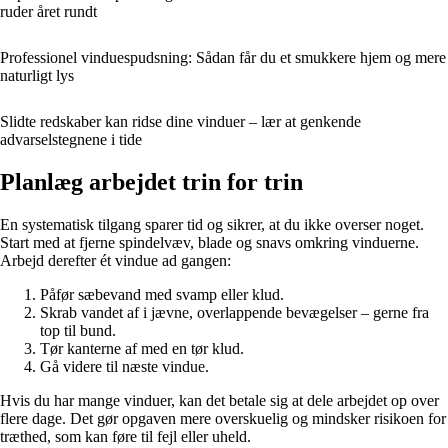
ruder året rundt
Professionel vinduespudsning: Sådan får du et smukkere hjem og mere
naturligt lys
Slidte redskaber kan ridse dine vinduer – lær at genkende
advarselstegnene i tide
Planlæg arbejdet trin for trin
En systematisk tilgang sparer tid og sikrer, at du ikke overser noget.
Start med at fjerne spindelvæv, blade og snavs omkring vinduerne.
Arbejd derefter ét vindue ad gangen:
Påfør sæbevand med svamp eller klud.
Skrab vandet af i jævne, overlappende bevægelser – gerne fra
top til bund.
Tør kanterne af med en tør klud.
Gå videre til næste vindue.
Hvis du har mange vinduer, kan det betale sig at dele arbejdet op over
flere dage. Det gør opgaven mere overskuelig og mindsker risikoen for
træthed, som kan føre til fejl eller uheld.