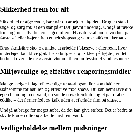
Sikkerhed frem for alt
Sikkerhed er afgørende, især når du arbejder i højden. Brug en stabil
stige, og sørg for, at den står på et fast, jævnt underlag. Undgå at række
for langt ud – flyt hellere stigen oftere. Hvis du skal pudse vinduer på
første sal eller højere, kan en teleskopstang være et sikkert alternativ.
Brug skridsikre sko, og undgå at arbejde i blæsevejr eller regn, hvor
underlaget kan blive glat. Hvis du føler dig usikker på højder, er det
bedre at overlade de øverste vinduer til en professionel vinduespudser.
Miljøvenlige og effektive rengøringsmidler
Mange vælger i dag miljøvenlige rengøringsmidler, som både er
skånsomme for naturen og effektive mod snavs. Du kan nemt lave din
egen blanding med vand, en smule opvaskemiddel og et par dråber
eddike – det fjerner fedt og kalk uden at efterlade film på glasset.
Undgå at bruge for meget sæbe, da det kan give striber. Det er bedre at
skylle kluden ofte og arbejde med rent vand.
Vedligeholdelse mellem pudsninger