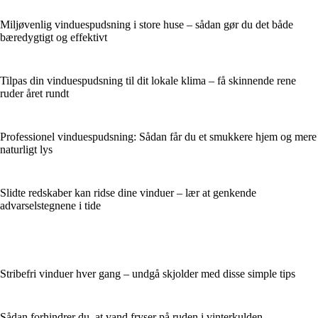
Miljøvenlig vinduespudsning i store huse – sådan gør du det både
bæredygtigt og effektivt
Tilpas din vinduespudsning til dit lokale klima – få skinnende rene
ruder året rundt
Professionel vinduespudsning: Sådan får du et smukkere hjem og mere
naturligt lys
Slidte redskaber kan ridse dine vinduer – lær at genkende
advarselstegnene i tide
Stribefri vinduer hver gang – undgå skjolder med disse simple tips
Sådan forhindrer du, at vand fryser på ruden i vinterkulden