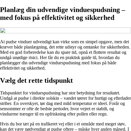
Planlæg din udvendige vinduespudsning –
med fokus på effektivitet og sikkerhed
At pudse vinduer udvendigt kan virke som en simpel opgave, men det
kræver både planlægning, det rette udstyr og omtanke for sikkerheden.
Med en god forberedelse kan du spare tid, opnå et flottere resultat og
undgå unødige risici. Her får du en praktisk guide til, hvordan du
planlægger din udvendige vinduespudsning med fokus på både
effektivitet og sikkerhed.
Vælg det rette tidspunkt
Tidspunktet for vinduespudsning har stor betydning for resultatet.
Undgå at pudse i direkte solskin – vandet tørrer for hurtigt og efterlader
striber. En overskyet, tør dag med mild temperatur er ideel. Forår og
sensommer er ofte de bedste perioder, hvor vejret er stabilt, og
vinduerne trænger til en opfriskning efter pollen eller regn.
Hvis du bor tæt på en trafikeret vej eller i et område med meget støv,
kan det være nødvendigt at pudse oftere – måske hver anden måned. I