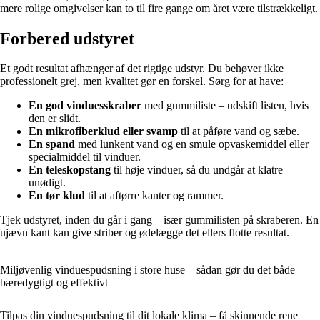
mere rolige omgivelser kan to til fire gange om året være tilstrækkeligt.
Forbered udstyret
Et godt resultat afhænger af det rigtige udstyr. Du behøver ikke
professionelt grej, men kvalitet gør en forskel. Sørg for at have:
En god vinduesskraber
med gummiliste – udskift listen, hvis
den er slidt.
En mikrofiberklud eller svamp
til at påføre vand og sæbe.
En spand
med lunkent vand og en smule opvaskemiddel eller
specialmiddel til vinduer.
En teleskopstang
til høje vinduer, så du undgår at klatre
unødigt.
En tør klud
til at aftørre kanter og rammer.
Tjek udstyret, inden du går i gang – især gummilisten på skraberen. En
ujævn kant kan give striber og ødelægge det ellers flotte resultat.
Miljøvenlig vinduespudsning i store huse – sådan gør du det både
bæredygtigt og effektivt
Tilpas din vinduespudsning til dit lokale klima – få skinnende rene